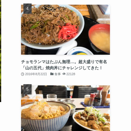
チョモランマはたぶん無理…。超大盛りで有名
「山の五代」焼肉丼にチャレンジしてきた！
2016年8月22日
食事
22128