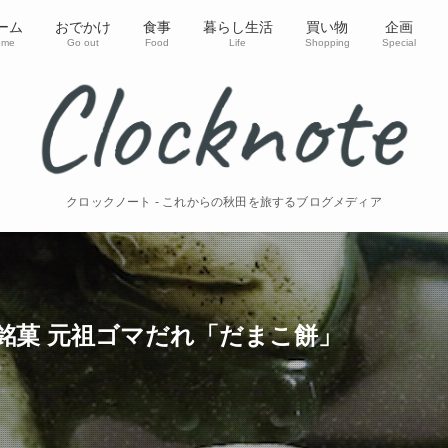
ーム
おでかけ
食事
暮らし生活
買い物
企画
ome
Go out
Food
Life
Shopping
Special
クロックノート - これからの秋田を旅するブログメディア
銘菓 元祖ゴマだれ「だまこ餅」