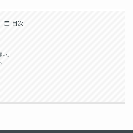
目次
願い」
い。
。