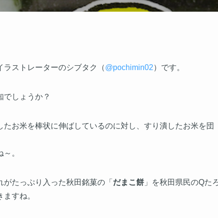
イラストレーターのシブタク（
@pochimin02
）です。
知でしょうか？
したお米を棒状に伸ばしているのに対し、すり潰したお米を団
ね～。
れがたっぷり入った秋田銘菓の「
だまこ餅
」を秋田県民のQた
きますね。