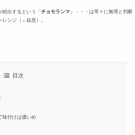
が続出するという「
チョモランマ
」・・・は早々に無理と判断
ャレンジ（←姑息）。
目次
！
て味付けは濃いめ