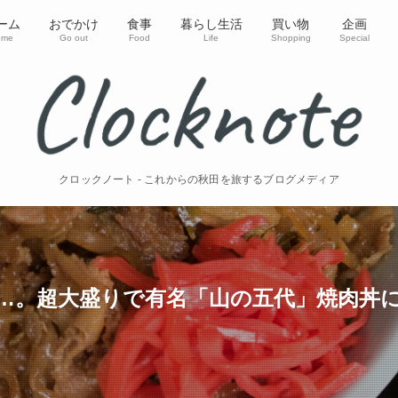
ーム
おでかけ
食事
暮らし生活
買い物
企画
ome
Go out
Food
Life
Shopping
Special
クロックノート - これからの秋田を旅するブログメディア
…。超大盛りで有名「山の五代」焼肉丼