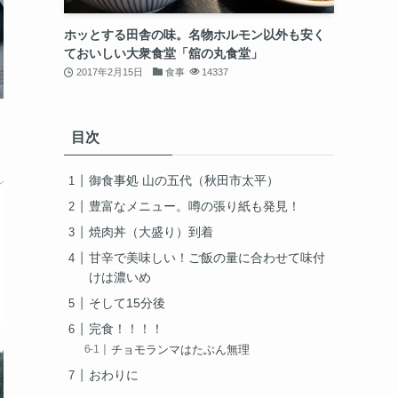
ホッとする田舎の味。名物ホルモン以外も安く
ておいしい大衆食堂「舘の丸食堂」
2017年2月15日
食事
14337
目次
御食事処 山の五代（秋田市太平）
豊富なメニュー。噂の張り紙も発見！
焼肉丼（大盛り）到着
甘辛で美味しい！ご飯の量に合わせて味付
けは濃いめ
そして15分後
完食！！！！
チョモランマはたぶん無理
おわりに