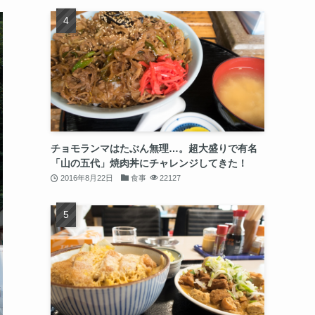
チョモランマはたぶん無理…。超大盛りで有名
「山の五代」焼肉丼にチャレンジしてきた！
2016年8月22日
食事
22127