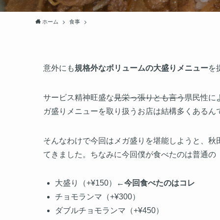
ホーム
食事
意外にも
規格外なボリュームの大盛りメニュー
を
サービス精神旺盛な
見栄っ張りとも言う
県民性に
ガ盛りメニューを取り扱うお店は結構多くあるん
そんなわけで今回はメガ盛りを堪能しようと、秋
てきました。ちなみに今回僕が食べたのは普通の
大盛り（+¥150）
←今回食べたのはコレ
チョモランマ（+¥300）
ダブルチョモランマ（+¥450）