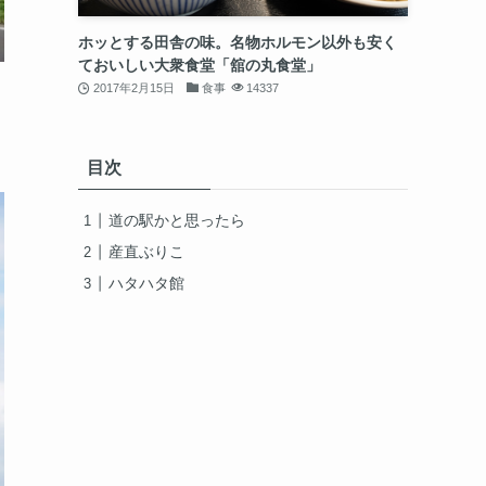
ホッとする田舎の味。名物ホルモン以外も安く
ておいしい大衆食堂「舘の丸食堂」
2017年2月15日
食事
14337
目次
道の駅かと思ったら
産直ぶりこ
ハタハタ館