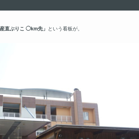
産直ぶりこ ◯km先」
という看板が。