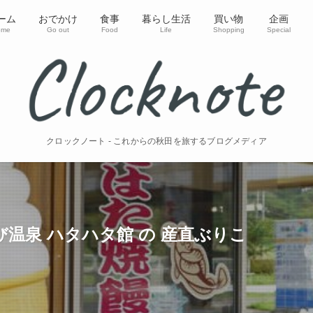
ーム
おでかけ
食事
暮らし生活
買い物
企画
ome
Go out
Food
Life
Shopping
Special
クロックノート - これからの秋田を旅するブログメディア
温泉 ハタハタ館 の 産直ぶりこ