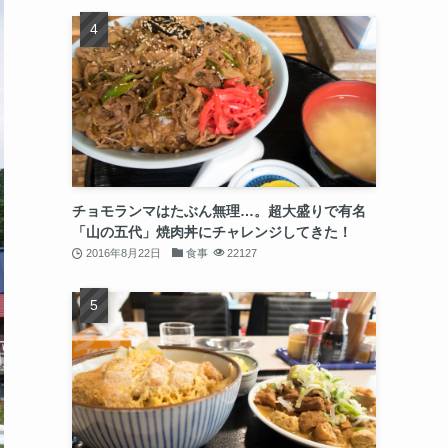
チョモランマはたぶん無理…。超大盛りで有名
「山の五代」焼肉丼にチャレンジしてきた！
2016年8月22日
食事
22127