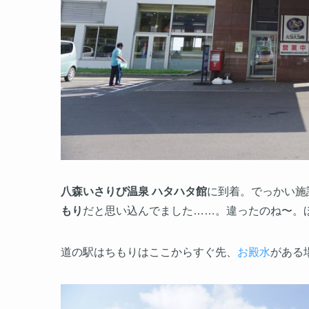
八森いさりび温泉 ハタハタ館
に到着。でっかい施
もり
だと思い込んでました……。違ったのね〜。
道の駅はちもりはここからすぐ先、
お殿水
がある