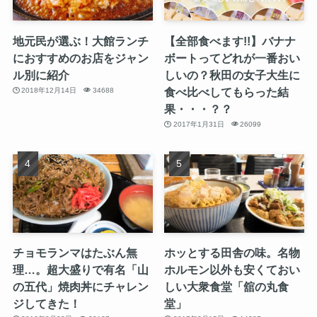
地元民が選ぶ！大館ランチ
【全部食べます!!】バナナ
におすすめのお店をジャン
ボートってどれが一番おい
ル別に紹介
しいの？秋田の女子大生に
食べ比べしてもらった結
2018年12月14日
34688
果・・・？？
2017年1月31日
26099
チョモランマはたぶん無
ホッとする田舎の味。名物
理…。超大盛りで有名「山
ホルモン以外も安くておい
の五代」焼肉丼にチャレン
しい大衆食堂「舘の丸食
ジしてきた！
堂」