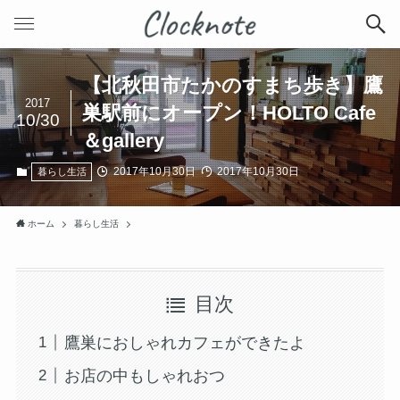
【北秋田市たかのすまち歩き】鷹
2017
巣駅前にオープン！HOLTO Cafe
10/30
＆gallery
2017年10月30日
2017年10月30日
暮らし生活
ホーム
暮らし生活
目次
鷹巣におしゃれカフェができたよ
お店の中もしゃれおつ