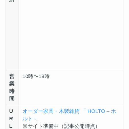
営
10時〜18時
業
時
間
U
オーダー家具・木製雑貨 「 HOLTO – ホ
R
ルト -」
L
※サイト準備中（記事公開時点）