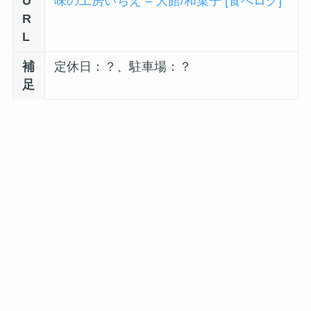
U
味の工房いちえ – 大館/和菓子 [食べログ]
R
L
補
定休日：？、駐車場：？
足