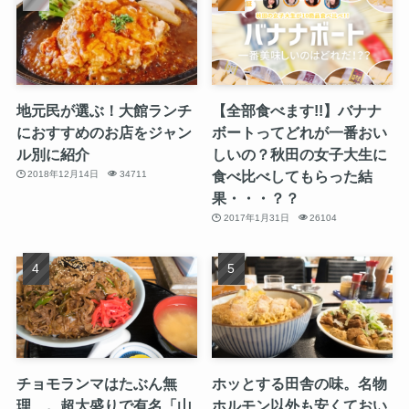
地元民が選ぶ！大館ランチ
【全部食べます!!】バナナ
におすすめのお店をジャン
ボートってどれが一番おい
ル別に紹介
しいの？秋田の女子大生に
食べ比べしてもらった結
2018年12月14日
34711
果・・・？？
2017年1月31日
26104
チョモランマはたぶん無
ホッとする田舎の味。名物
理…。超大盛りで有名「山
ホルモン以外も安くておい