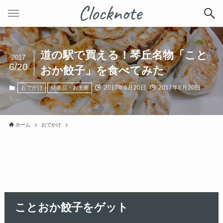
道の駅で買える！琴丘名物「こと
2017
6/20
おか餃子」を食べてみた
2017年6月20日
2017年6月20日
おでかけ
特産品・お土産
ホーム
おでかけ
ことおか餃子をゲット