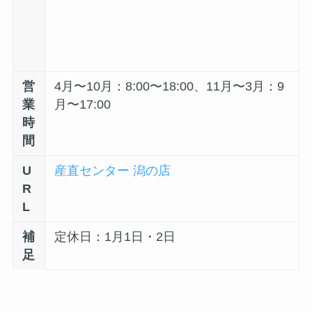
営
4月〜10月：8:00〜18:00、11月〜3月：9
業
月〜17:00
時
間
U
産直センター 潟の店
R
L
補
定休日：1月1日・2日
足