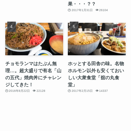
果・・・？？
2017年1月31日
26104
チョモランマはたぶん無
ホッとする田舎の味。名物
理…。超大盛りで有名「山
ホルモン以外も安くておい
の五代」焼肉丼にチャレン
しい大衆食堂「舘の丸食
ジしてきた！
堂」
2016年8月22日
22128
2017年2月15日
14337