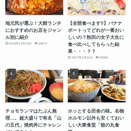
地元民が選ぶ！大館ランチ
【全部食べます!!】バナナ
におすすめのお店をジャン
ボートってどれが一番おい
ル別に紹介
しいの？秋田の女子大生に
食べ比べしてもらった結
2018年12月14日
34674
果・・・？？
2017年1月31日
26099
チョモランマはたぶん無
ホッとする田舎の味。名物
理…。超大盛りで有名「山
ホルモン以外も安くておい
の五代」焼肉丼にチャレン
しい大衆食堂「舘の丸食