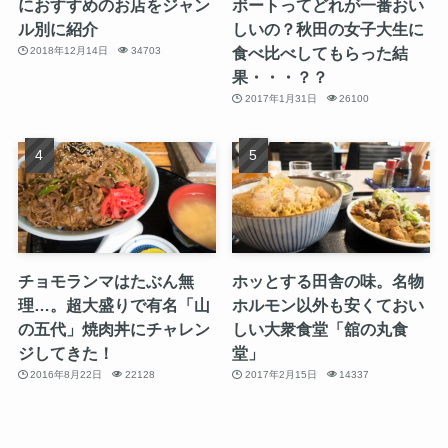
におすすめのお店をジャン
ボートってどれが一番おい
ル別に紹介
しいの？秋田の女子大生に
食べ比べしてもらった結
2018年12月14日
34703
果・・・？？
2017年1月31日
26100
チョモランマはたぶん無
ホッとする田舎の味。名物
理…。超大盛りで有名「山
ホルモン以外も安くておい
の五代」焼肉丼にチャレン
しい大衆食堂「舘の丸食
ジしてきた！
堂」
2016年8月22日
22128
2017年2月15日
14337