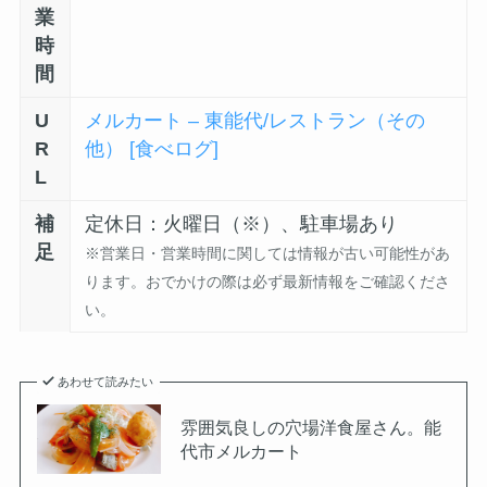
業
時
間
U
メルカート – 東能代/レストラン（その
R
他） [食べログ]
L
補
定休日：火曜日（※）、駐車場あり
足
※営業日・営業時間に関しては情報が古い可能性があ
ります。おでかけの際は必ず最新情報をご確認くださ
い。
あわせて読みたい
雰囲気良しの穴場洋食屋さん。能
代市メルカート