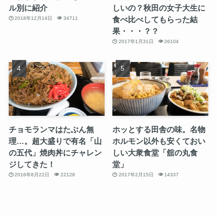
ル別に紹介
しいの？秋田の女子大生に
食べ比べしてもらった結
2018年12月14日
34711
果・・・？？
2017年1月31日
26104
チョモランマはたぶん無
ホッとする田舎の味。名物
理…。超大盛りで有名「山
ホルモン以外も安くておい
の五代」焼肉丼にチャレン
しい大衆食堂「舘の丸食
ジしてきた！
堂」
2016年8月22日
22128
2017年2月15日
14337