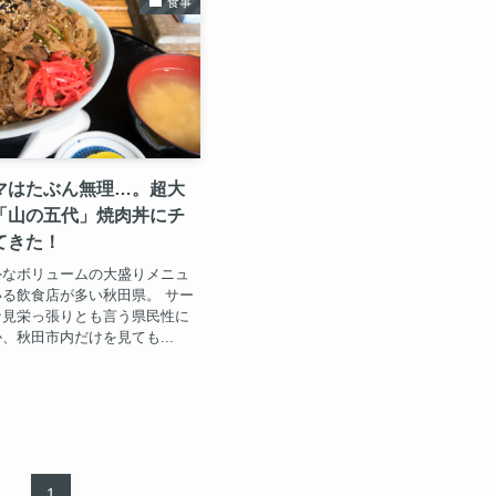
食事
マはたぶん無理…。超大
「山の五代」焼肉丼にチ
てきた！
外なボリュームの大盛りメニュ
る飲食店が多い秋田県。 サー
な見栄っ張りとも言う県民性に
、秋田市内だけを見ても...
1