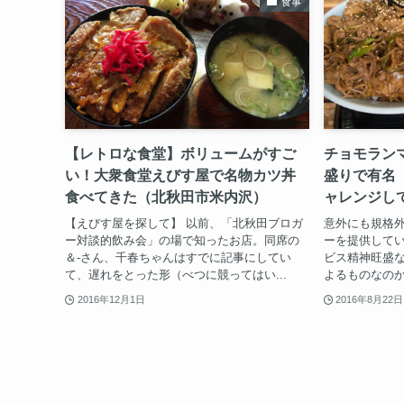
食事
【レトロな食堂】ボリュームがすご
チョモラン
い！大衆食堂えびす屋で名物カツ丼
盛りで有名
食べてきた（北秋田市米内沢）
ャレンジし
【えびす屋を探して】 以前、「北秋田ブロガ
意外にも規格
ー対談的飲み会」の場で知ったお店。同席の
ーを提供してい
＆-さん、千春ちゃんはすでに記事にしてい
ビス精神旺盛
て、遅れをとった形（べつに競ってはい...
よるものなのか
2016年12月1日
2016年8月22日