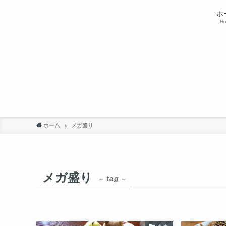
ホ
H
ホーム
メガ盛り
メガ盛り
– tag –