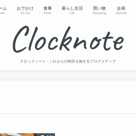
ーム
おでかけ
食事
暮らし生活
買い物
企画
ome
Go out
Food
Life
Shopping
Special
クロックノート - これからの秋田を旅するブログメディア