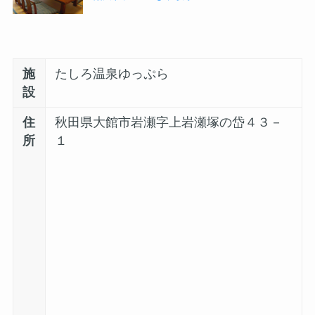
施
たしろ温泉ゆっぷら
設
住
秋田県大館市岩瀬字上岩瀬塚の岱４３－
所
１