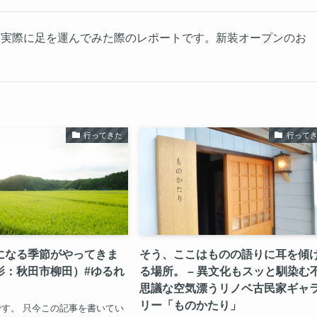
に実際に足を運んでみた際のレポートです。新装オープンのお
行ってきた
行って
になる季節がやってきま
そう、ここはものの語りに耳を傾
影：秋田市柳田）#ゆるれ
る場所。 – 異文化もスッと馴染む
思議な空気漂うリノベ古民家ギャ
リー「ものかたり」
す。 只今この記事を書いてい