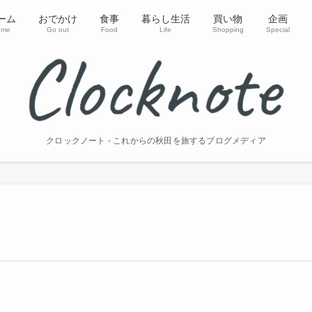
ーム
おでかけ
食事
暮らし生活
買い物
企画
ome
Go out
Food
Life
Shopping
Special
クロックノート - これからの秋田を旅するブログメディア