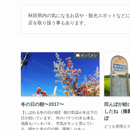
秋田県内の気になるお店や・観光スポットなど
店を取り扱う事もあります。
行ってきた
冬の日の朝〜2017〜
田んぼが絵
したね（撮
【しばれる冬の日の朝】 朝の気温が氷点下の
ぽ
日が続いています。 外のバケツの水も凍る。
地面もパッキパキ。 空気がキンと澄んでい
どうも管理人で
る、晴れた冬の日の朝。陽射しはあっ...