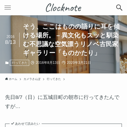
そう、ここはものの語りに耳を傾
ける場所。 – 異文化もスッと馴染
2016
8/13
む不思議な空気漂うリノベ古民家
ギャラリー「ものかたり」
2016年8月13日
2020年3月21日
行ってきた
ホーム
カメラさんぽ
行ってきた
先日8/7（日）に五城目町の朝市に行ってきたんで
すが…
あわせて読みたい