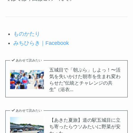
ものかたり
みちひらき｜Facebook
あわせて読みたい
五城目で「朝ぷら」しよっ！〜活
気を失いかけた朝市を生まれ変わ
らせた“伝統とチャレンジの共
生”（浴衣...
あわせて読みたい
【あきた夏旅】道の駅五城目に立
ち寄ったらウソみたいに野菜が安