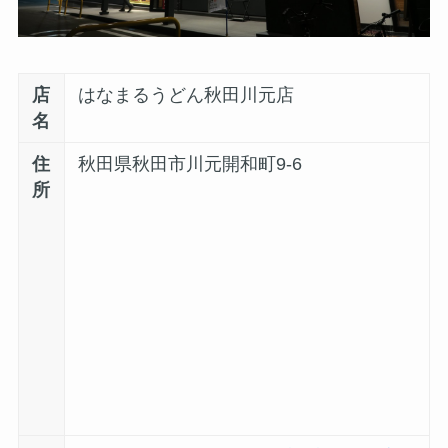
店
はなまるうどん秋田川元店
名
住
秋田県秋田市川元開和町9-6
所