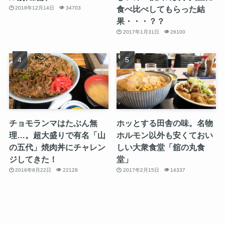
食べ比べしてもらった結
2018年12月14日
34703
果・・・？？
2017年1月31日
26100
チョモランマはたぶん無
ホッとする田舎の味。名物
理…。超大盛りで有名「山
ホルモン以外も安くておい
の五代」焼肉丼にチャレン
しい大衆食堂「舘の丸食
ジしてきた！
堂」
2016年8月22日
22128
2017年2月15日
14337