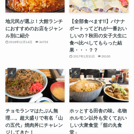
地元民が選ぶ！大館ランチ
【全部食べます!!】バナナ
におすすめのお店をジャン
ボートってどれが一番おい
ル別に紹介
しいの？秋田の女子大生に
食べ比べしてもらった結
2018年12月14日
34703
果・・・？？
2017年1月31日
26100
チョモランマはたぶん無
ホッとする田舎の味。名物
理…。超大盛りで有名「山
ホルモン以外も安くておい
の五代」焼肉丼にチャレン
しい大衆食堂「舘の丸食
ジしてきた！
堂」