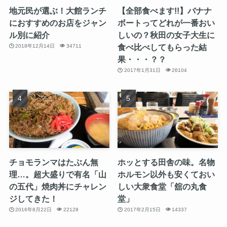
地元民が選ぶ！大館ランチ
【全部食べます!!】バナナ
におすすめのお店をジャン
ボートってどれが一番おい
ル別に紹介
しいの？秋田の女子大生に
食べ比べしてもらった結
2018年12月14日
34711
果・・・？？
2017年1月31日
26104
チョモランマはたぶん無
ホッとする田舎の味。名物
理…。超大盛りで有名「山
ホルモン以外も安くておい
の五代」焼肉丼にチャレン
しい大衆食堂「舘の丸食
ジしてきた！
堂」
2016年8月22日
22128
2017年2月15日
14337