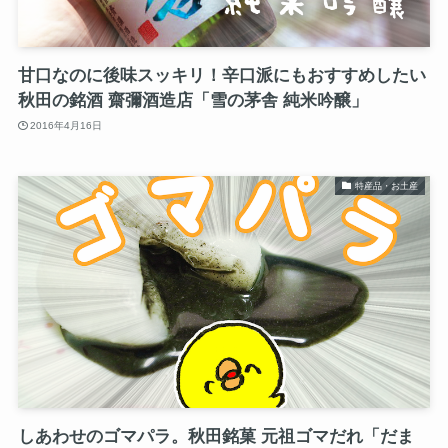
甘口なのに後味スッキリ！辛口派にもおすすめしたい
秋田の銘酒 齋彌酒造店「雪の茅舎 純米吟醸」
2016年4月16日
特産品・お土産
しあわせのゴマパラ。秋田銘菓 元祖ゴマだれ「だま