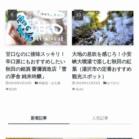
甘口なのに後味スッキリ！
大地の息吹を感じろ！小安
辛口派にもおすすめしたい
峡大噴湯で楽しむ秋田の紅
秋田の銘酒 齋彌酒造店「雪
葉（湯沢市の定番おすすめ
の茅舎 純米吟醸」
観光スポット）
2016年4月16日
特産品・お土産
2015年11月23日
おでかけ
8165
8141
新着記事
人気記事