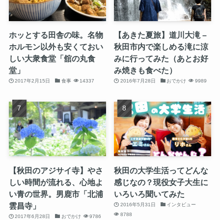
ホッとする田舎の味。名物
【あきた夏旅】道川大滝 –
ホルモン以外も安くておい
秋田市内で楽しめる滝に涼
しい大衆食堂「舘の丸食
みに行ってみた（あとお好
堂」
み焼きも食べた）
2017年2月15日
食事
14337
2016年7月28日
おでかけ
9989
【秋田のアジサイ寺】やさ
秋田の大学生活ってどんな
しい時間が流れる、心地よ
感じなの？現役女子大生に
い青の世界。男鹿市「北浦
いろいろ聞いてみた
雲昌寺」
2016年5月31日
インタビュー
8788
2017年6月28日
おでかけ
9786