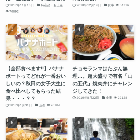
2017年11月10日
特産品・お土産
2018年12月14日
食事
34716
76892
【全部食べます!!】バナナ
チョモランマはたぶん無
ボートってどれが一番おい
理…。超大盛りで有名「山
しいの？秋田の女子大生に
の五代」焼肉丼にチャレン
食べ比べしてもらった結
ジしてきた！
果・・・？？
2016年8月22日
食事
22128
2017年1月31日
企画
26104